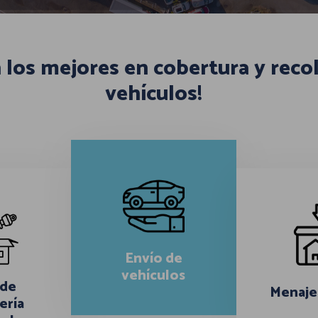
n los mejores en cobertura y reco
vehículos!
Envío de
vehículos
 de
Menaje
ería