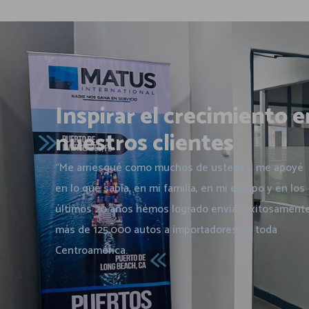
Inspirar el crecimiento e
nuestros clientes
“Me arriesgué como muchos de ustedes, me apoyé
en lo que sabía, en mi familia, en mi equipo y en los
últimos 20 años hemos logrado enviar exitosament
más de 125,000 autos a importadores en toda
Centroamérica.