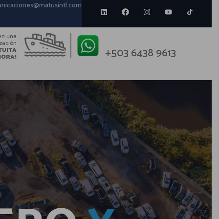
nicaciones@matusintl.com
en una
ización
+503 6438 9613
TUITA
HORA!