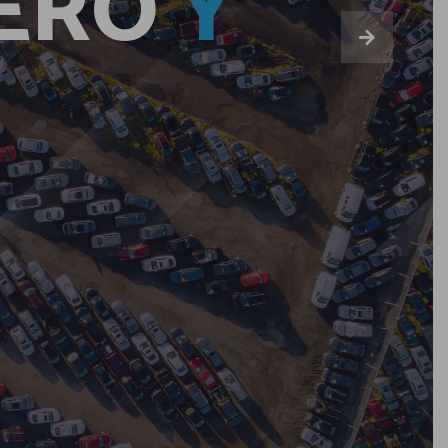
ERO
Y