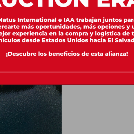
soluciones logísticas conf
Un empleado Matu
cliente, su empr
COTICE AHORA