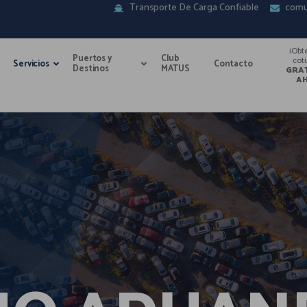
Transporte De Carga Confiable
comu
¡Obt
Puertos y
Club
cot
Servicios
Contacto
Destinos
MATUS
GRA
A