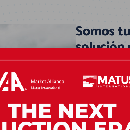
Somos tu
solución
En
Matus Interna
marítima para hac
negocio sea efici
Nuestro equipo altamente
y la protección de los ve
condiciones. Contamos co
operaciones en
Guatemala