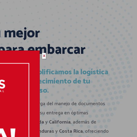
 mejor
 para embarcar
x
tional,
simplificamos la logística
er que el crecimiento de tu
ente y exitoso.
 eficiente se encarga del manejo de documentos
hículos, asegurando su entrega en óptimas
n oficinas en
Florida
y
California
, además de
, El Salvador, Honduras
y
Costa Rica
, ofreciendo