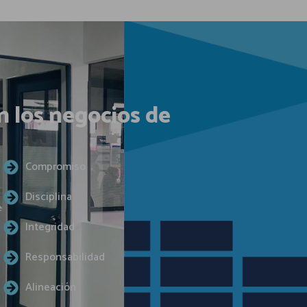
n los negocios de
Compromiso
Disciplina
e
Integridad
Responsabilidad
Alineación