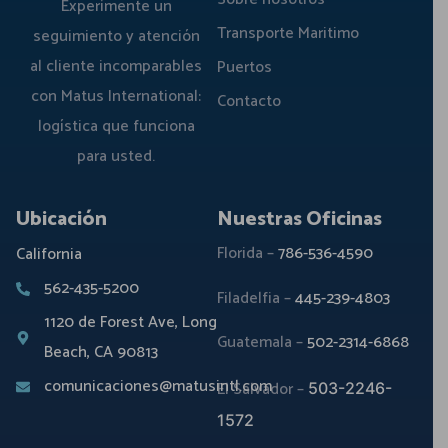
Experimente un
Transporte Maritimo
seguimiento y atención
al cliente incomparables
Puertos
con Matus International:
Contacto
logística que funciona
para usted.
Ubicación
Nuestras Oficinas
Florida –
786-536-4590
California
562-435-5200
Filadelfia –
445-239-4803
1120 de Forest Ave, Long
Guatemala –
502-2314-6868
Beach, CA 90813
comunicaciones@matusintl.com
El Salvador –
503-2246-
1572