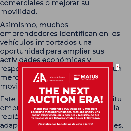
comerciales o mejorar su
movilidad.
Asimismo, muchos
emprendedores identifican en los
vehículos importados una
oportunidad para ampliar sus
actividades económicas y
responder a las necesidades de un
x
mercado en constante
movimiento.
Este crecimiento refleja el espíritu
emprendedor que caracteriza a la
región y su capacidad para
adaptarse a nuevas oportunidades.