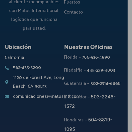
al cliente incomparables
Puertos
con Matus International:
Contacto
logística que funciona
para usted.
Ubicación
Nuestras Oficinas
Florida –
786-536-4590
California
562-435-5200
Filadelfia –
445-239-4803
1120 de Forest Ave, Long
Guatemala –
502-2314-6868
Beach, CA 90813
comunicaciones@matusintl.com
El Salvador –
503-2246-
1572
Honduras –
504-8819-
1095