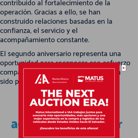
contribuido al fortalecimiento de la
operación. Gracias a ello, se han
construido relaciones basadas en la
confianza, el servicio y el
acompañamiento constante.
El segundo aniversario representa una
oportunidad para reconocer ese esfuerzo
x
compartido y agradecer a quienes han
sido parte del recorrido.
Un espacio para
agradecer y seguir