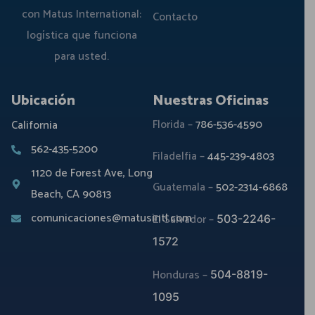
con Matus International:
Contacto
logística que funciona
para usted.
Ubicación
Nuestras Oficinas
Florida –
786-536-4590
California
562-435-5200
Filadelfia –
445-239-4803
1120 de Forest Ave, Long
Guatemala –
502-2314-6868
Beach, CA 90813
comunicaciones@matusintl.com
El Salvador –
503-2246-
1572
Honduras –
504-8819-
1095