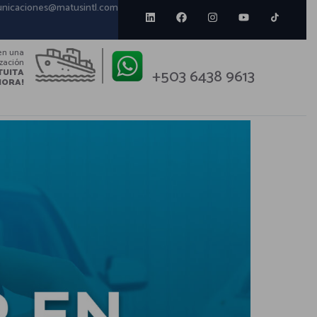
nicaciones@matusintl.com
en una
ización
+503 6438 9613
TUITA
HORA!