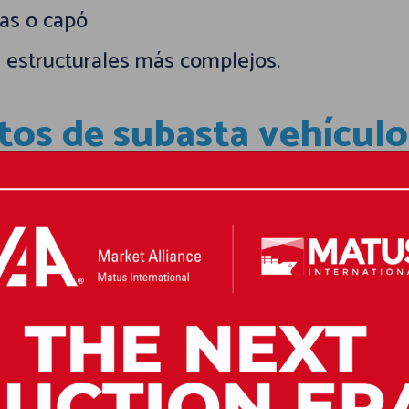
tas o capó
s estructurales más complejos.
tos de subasta vehículo
mente, por lo que es importante observar l
de autos en subasta
, presta atención a:
tas zonas
años
ugar de cerca