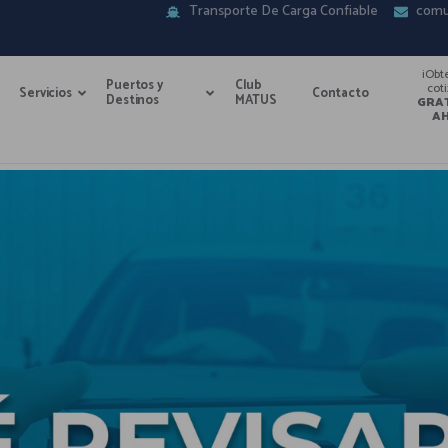
Transporte De Carga Confiable
comu
¡Obt
Puertos y
Club
cot
Servicios
Contacto
Destinos
MATUS
GRA
A