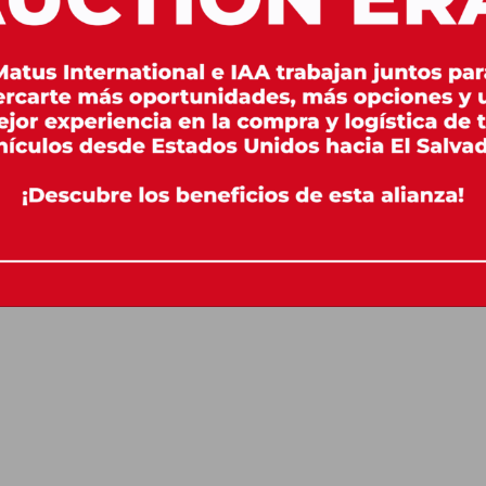
puede ser una señal de alerta.
stado del interior
 en el exterior, pero el interior puede reve