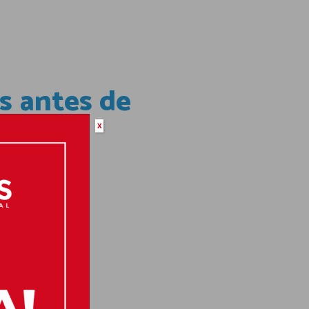
s antes de
x
os ángulos.