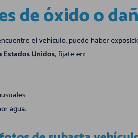
les de óxido o da
ncuentre el vehículo, puede haber exposic
a Estados Unidos
, fíjate en:
nusuales
por agua.
r fotos de subasta vehícul