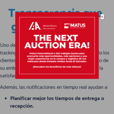
Transparencia que
x
genera confianza
Uno de los grandes beneficios de las apps de
tracking es la
confianza que generan
. Cuando los
clientes pueden verificar por sí mismos el estado de
su embarque, se reduce la ansiedad y aumenta la
satisfacción.
Además, las notificaciones en tiempo real ayudan a:
Planificar mejor los tiempos de entrega o
recepción.