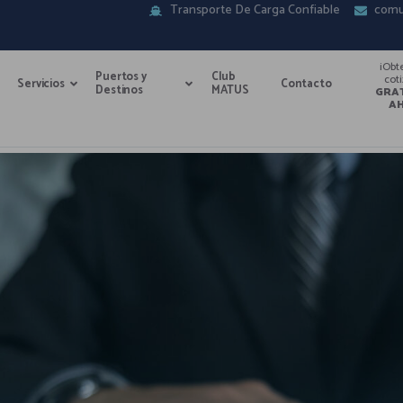
Transporte De Carga Confiable
comu
¡Obt
Puertos y
Club
cot
Servicios
Contacto
Destinos
MATUS
GRA
A