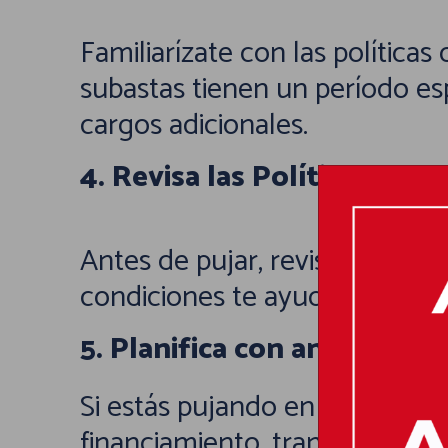
Familiarízate con las política
subastas tienen un período esp
cargos adicionales.
4. Revisa las Políticas de
Antes de pujar, revisa las polí
condiciones te ayudará a toma
5. Planifica con anticipació
Si estás pujando en una subas
financiamiento, transporte, y c