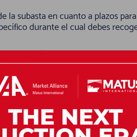
s de la subasta en cuanto a plazos par
ecífico durante el cual debes recoger
 Almacenamiento:
ticas de almacenamiento de la subasta.
r decisiones informadas y a planifica
n:
ta, asegúrate de tener todo en orden 
ualquier otro detalle logístico. Esto 