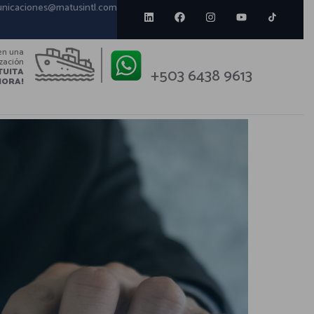
nicaciones@matusintl.com
en una
ización
+503 6438 9613
TUITA
HORA!