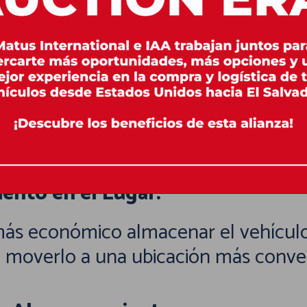
:
lemas para recoger el vehículo a tiem
n ofrecer soluciones o extender el pe
ento en el Lugar:
ás económico almacenar el vehículo 
e moverlo a una ubicación más conve